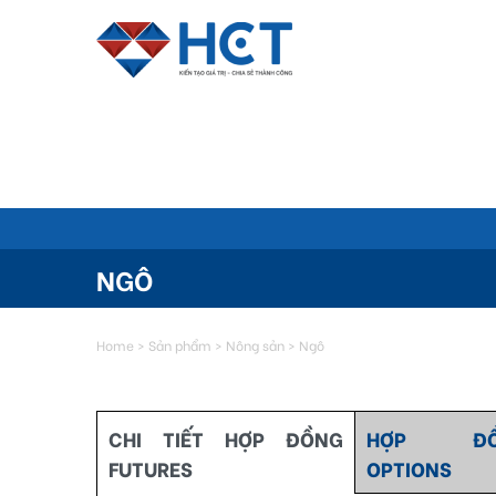
NGÔ
Home
>
Sản phẩm
>
Nông sản
>
Ngô
CHI TIẾT HỢP ĐỒNG
HỢP ĐỒ
FUTURES
OPTIONS