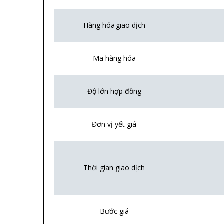
Hàng hóa giao d
ị
ch
Mã hàng hóa
Đ
ộ
l
ớ
n h
ợ
p
đ
ồ
ng
Đ
ơ
n v
ị
y
ế
t gi
á
Th
ờ
i gian giao d
ị
ch
B
ướ
c gi
á