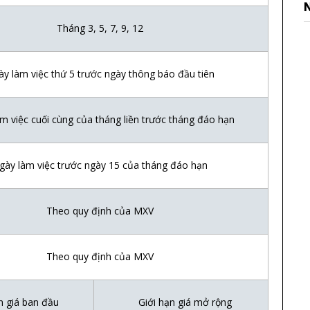
Tháng 3, 5, 7, 9, 12
 làm vi
ệ
c th
ứ
5 tr
ướ
c ng
à
y th
ô
ng b
á
o
đ
ầ
u ti
ê
n
m vi
ệ
c cu
ố
i c
ù
ng c
ủ
a th
á
ng li
ề
n tr
ướ
c th
á
ng
đá
o h
ạ
n
y làm vi
ệ
c tr
ướ
c ng
à
y 15 c
ủ
a th
á
ng đáo h
ạ
n
Theo quy đ
ị
nh c
ủ
a MXV
Theo quy đ
ị
nh c
ủ
a MXV
n giá ban đ
ầ
u
Gi
ớ
i h
ạ
n giá m
ở
r
ộ
ng