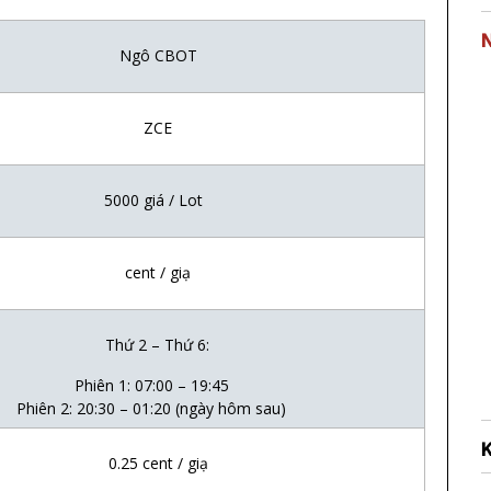
Ng
ô C
BOT
ZCE
5000 giá
/ Lot
cent / giạ
Th
ứ
2 – Th
ứ
6:
Phiên 1: 07:00 – 19:45
Phiên 2: 20:30 – 01:20 (ngày hôm sau)
0.25 cent / giạ