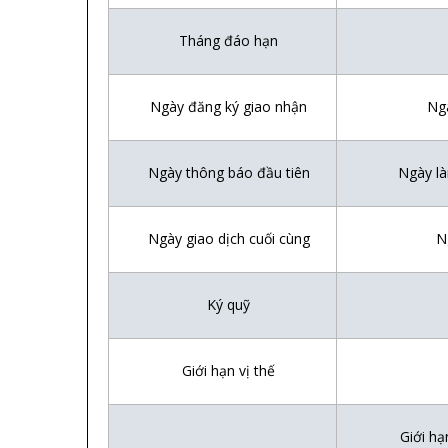
Tháng đáo h
ạ
n
Ngày đăng ký giao nh
ậ
n
Ngày
Ngày thông báo đ
ầ
u ti
ê
n
Ngày là
Ngày giao d
ị
ch cu
ố
i c
ù
ng
Ngà
Ký qu
ỹ
Gi
ớ
i h
ạ
n v
ị
th
ế
Gi
ớ
i h
ạ