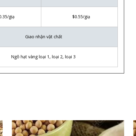
.35/giạ
$0.55/giạ
Giao nh
ậ
n v
ậ
t ch
ấ
t
Ngô h
ạ
t v
à
ng lo
ạ
i 1, lo
ạ
i 2, lo
ạ
i 3