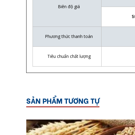
Biên đ
ộ
gi
á
$0
Ph
ươ
ng th
ứ
c thanh toán
Tiêu chu
ẩ
n ch
ấ
t l
ượ
ng
SẢN PHẨM TƯƠNG TỰ