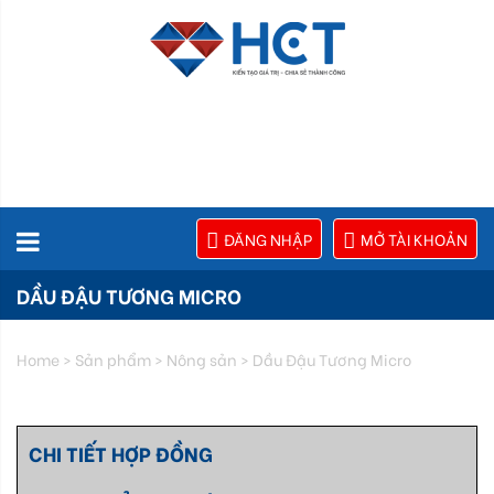
ĐĂNG NHẬP
MỞ TÀI KHOẢN
DẦU ĐẬU TƯƠNG MICRO
Home
>
Sản phẩm
>
Nông sản
>
Dầu Đậu Tương Micro
CHI TIẾT HỢP ĐỒNG